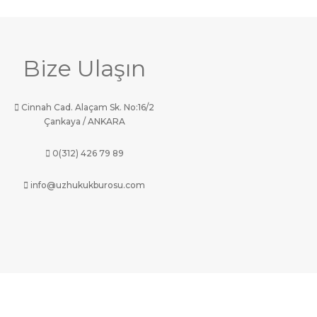
Bize Ulaşın
Cinnah Cad. Alaçam Sk. No:16/2
Çankaya / ANKARA
0(312) 426 79 89
info@uzhukukburosu.com