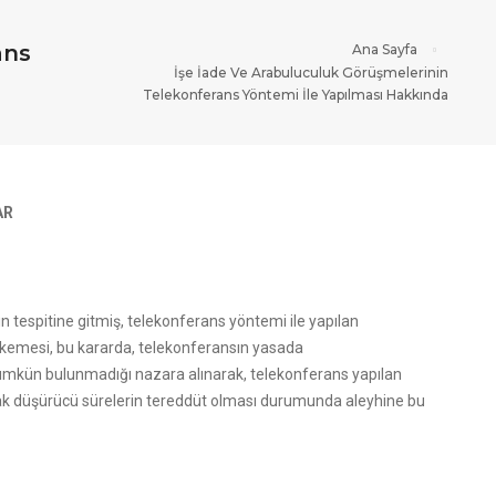
ans
Ana Sayfa
İşe İade Ve Arabuluculuk Görüşmelerinin
Telekonferans Yöntemi İle Yapılması Hakkında
AR
 tespitine gitmiş, telekonferans yöntemi ile yapılan
ahkemesi, bu kararda, telekonferansın yasada
n mümkün bulunmadığı nazara alınarak, telekonferans yapılan
«hak düşürücü sürelerin tereddüt olması durumunda aleyhine bu