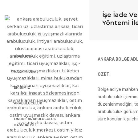
İşe İade V
Yöntemi İl
ANA SAYFA
ANKARA BÖLGE ADL
HAKKIMIZDA
ÖZET:
EKİBİMİZ
Bölge adliye mahkeme
arabuluculuk işlemin
ARABULUCULUK
düzenlenmediğini, te
arabuluculuk görüşme
süre konulan kişi leh
ONLINE ARABULUCULUK
BAŞVURUSU