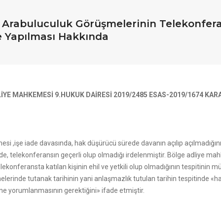
e Arabuluculuk Görüşmelerinin Telekonfer
e Yapılması Hakkında
İYE MAHKEMESİ 9.HUKUK DAİRESİ 2019/2485 ESAS-2019/1674 KAR
si ,işe iade davasında, hak düşürücü sürede davanın açılıp açılmadığının
de, telekonferansın geçerli olup olmadığı irdelenmiştir. Bölge adliye m
lekonferansta katılan kişinin ehil ve yetkili olup olmadığının tespitini
lerinde tutanak tarihinin yani anlaşmazlık tutulan tarihin tespitinde 
ine yorumlanmasının gerektiğini» ifade etmiştir.