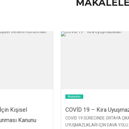
MAKALEL
Makaleler
İçin Kişisel
COVİD 19 – Kira Uyuşmazl
COVİD 19 SÜRECİNDE ORTAYA ÇIK
runması Kanunu
UYUŞMAZLIKLARI İÇİN DAVA YOLU..