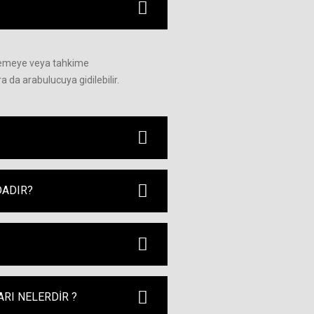
hkemeye veya tahkime
a arabulucuya gidilebilir.
DADIR?
RI NELERDİR ?