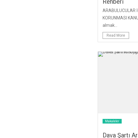
Rehberi
ARABULUCULAR İÇ
KORUNMASI KANUNU
almak...
Read More
Makaleler
Dava Şartı A