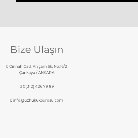
Bize Ulaşın
Cinnah Cad. Alaçam Sk. No:16/2
Çankaya / ANKARA
0(312) 426 79 89
info@uzhukukburosu.com