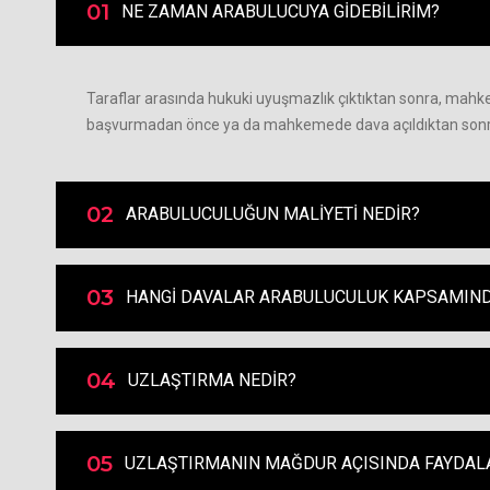
01
NE ZAMAN ARABULUCUYA GİDEBİLİRİM?
Taraflar arasında hukuki uyuşmazlık çıktıktan sonra, ma
başvurmadan önce ya da mahkemede dava açıldıktan sonra d
02
ARABULUCULUĞUN MALİYETİ NEDİR?
03
HANGİ DAVALAR ARABULUCULUK KAPSAMIN
04
UZLAŞTIRMA NEDİR?
05
UZLAŞTIRMANIN MAĞDUR AÇISINDA FAYDALA