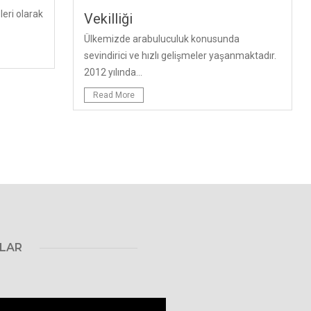
eri olarak
Vekilliği
Ülkemizde arabuluculuk konusunda
sevindirici ve hızlı gelişmeler yaşanmaktadır.
2012 yılında...
Read More
ULAR