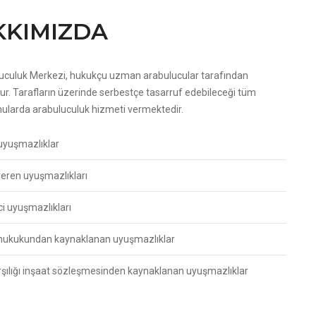
KKIMIZDA
uculuk Merkezi, hukukçu uzman arabulucular tarafından
r. Tarafların üzerinde serbestçe tasarruf edebileceği tüm
nularda arabuluculuk hizmeti vermektedir.
 uyuşmazlıklar
şveren uyuşmazlıkları
ci uyuşmazlıkları
hukukundan kaynaklanan uyuşmazlıklar
rşılığı inşaat sözleşmesinden kaynaklanan uyuşmazlıklar