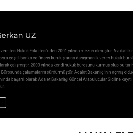
 Serkan UZ
ersitesi Hukuk Fakültesi’nden 2001 yılında mezun olmuştur. Avukatlık st
ra çeşitli banka ve finans kuruluşlarına danışmanlık veren hukuk büro
arak çalışmıştır. 2003 yılında kendi hukuk bürosunu kurmuş olup bu tari
 Bürosunda çalışmalarını sürdürmüştür. Adalet Bakanlığı’nın açmış oldu
ında başarılı olarak Adalet Bakanlığı Güncel Arabulucular Siciline kayıtlı
ur.