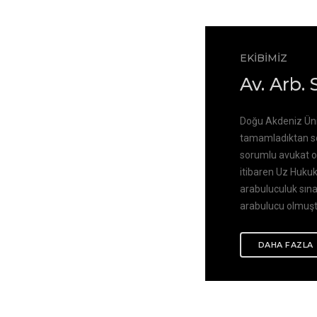
EKİBİMİZ
Av. Arb.
Doğu Akdeniz Üniv
tamamladıktan son
sorumlu avukat ol
itibaren Uz Hukuk
arabuluculuk sınav
arabulucu olmuşt
DAHA FAZLA