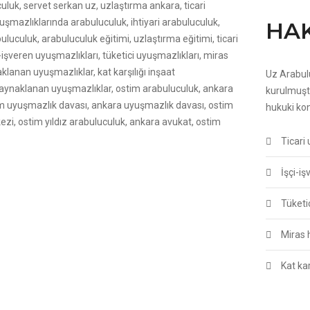
HA
Uz Arabul
kurulmuştu
hukuki ko
Ticari
İşçi-i
Tüketi
Miras 
Kat ka