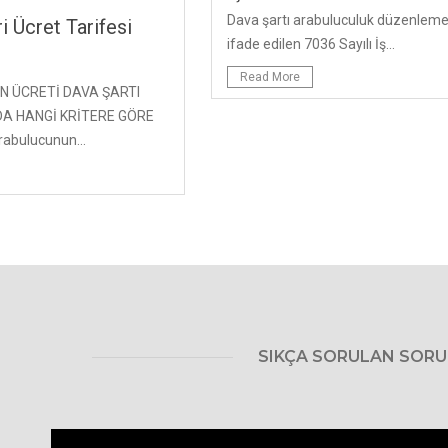
Dava şartı arabuluculuk düzenlemel
 Ücret Tarifesi
ifade edilen 7036 Sayılı İş...
Read More
N ÜCRETİ DAVA ŞARTI
A HANGİ KRİTERE GÖRE
abulucunun...
SIKÇA SORULAN SOR