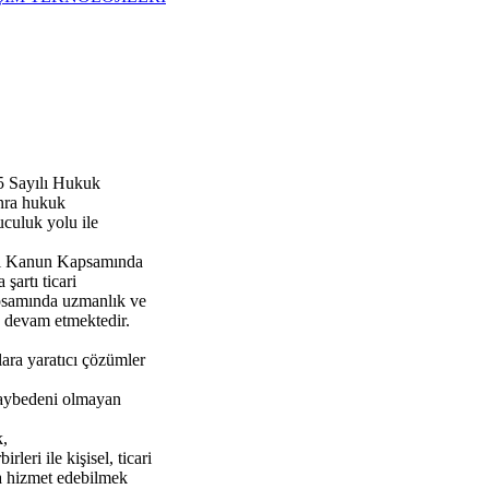
5 Sayılı Hukuk
nra hukuk
culuk yolu ile
ılı Kanun Kapsamında
artı ticari
apsamında uzmanlık ve
na devam etmektedir.
lara yaratıcı çözümler
kaybedeni olmayan
k,
leri ile kişisel, ticari
da hizmet edebilmek