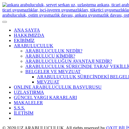
ANA SAYFA
HAKKIMIZDA
EKİBİMİZ
ARABULUCULUK
ARABULUCULUK NEDİR?
ARABULUCU KİMDİR?
ARABULUCULUĞUN AVANTAJI NEDİR?
ARABULUCULUK SÜRECİNDE TARAF VEKİLLİ
BELGELER VE MEVZUAT
ARABULUCULUK SÜRECİNDEKİ BELGEL
MEVZUAT
ONLINE ARABULUCULUK BAŞVURUSU
UZLAŞTIRMA
GÜNCEL YARGI KARARLARI
MAKALELER
S.S.S.
İLETİŞİM
© 2020 UZ ARABULUCULUK. All rights reserved by
OXIT BİL