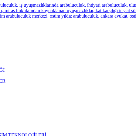
Ğİ
ER
İŞİM TEKNOLOJİLERİ