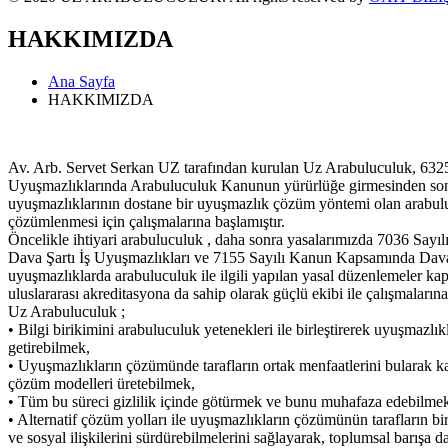
HAKKIMIZDA
Ana Sayfa
HAKKIMIZDA
Av. Arb. Servet Serkan UZ tarafından kurulan Uz Arabuluculuk, 632
Uyuşmazlıklarında Arabuluculuk Kanunun yürürlüğe girmesinden so
uyuşmazlıklarının dostane bir uyuşmazlık çözüm yöntemi olan arabulu
çözümlenmesi için çalışmalarına başlamıştır.
Öncelikle ihtiyari arabuluculuk , daha sonra yasalarımızda 7036 Say
Dava Şartı İş Uyuşmazlıkları ve 7155 Sayılı Kanun Kapsamında Dava ş
uyuşmazlıklarda arabuluculuk ile ilgili yapılan yasal düzenlemeler k
uluslararası akreditasyona da sahip olarak güçlü ekibi ile çalışmaları
Uz Arabuluculuk ;
• Bilgi birikimini arabuluculuk yetenekleri ile birleştirerek uyuşmazlık
getirebilmek,
• Uyuşmazlıkların çözümünde tarafların ortak menfaatlerini bularak 
çözüm modelleri üretebilmek,
• Tüm bu süreci gizlilik içinde götürmek ve bunu muhafaza edebilme
• Alternatif çözüm yolları ile uyuşmazlıkların çözümünün tarafların birbir
ve sosyal ilişkilerini sürdürebilmelerini sağlayarak, toplumsal barışa 