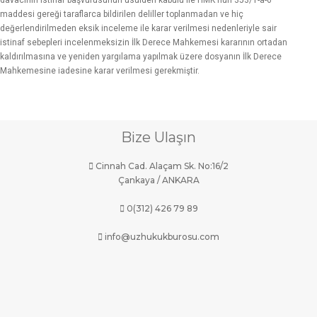
davacının istinaf başvurusunun usulden kabulü ile HMK'nun 353/1-a-6
maddesi gereği taraflarca bildirilen deliller toplanmadan ve hiç
değerlendirilmeden eksik inceleme ile karar verilmesi nedenleriyle sair
istinaf sebepleri incelenmeksizin İlk Derece Mahkemesi kararının ortadan
kaldırılmasına ve yeniden yargılama yapılmak üzere dosyanın İlk Derece
Mahkemesine iadesine karar verilmesi gerekmiştir.
Bize Ulaşın
Cinnah Cad. Alaçam Sk. No:16/2
Çankaya / ANKARA
0(312) 426 79 89
info@uzhukukburosu.com