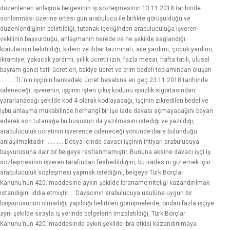
düzenlenen anlaşma belgesinin iş sözleşmesinin 13.11.2018 tarihinde
sonlanması üzerine ertesi gün arabulucu ile birlikte görüşüldüğü ve
düzenlendiğinin belirtildiği, tutanak içeriğinden arabuluculuğa işveren
vekilinin başvurduğu, anlaşmanın nerede ve ne şekilde sağlandığı
konularının belirtildiği, kıdem ve ihbar tazminatı, aile yardımı, çocuk yardımı,
ikramiye, yakacak yardımı, yıllık ücretli izin, fazla mesai, hafta tatili, ulusal
bayram genel tatil ücretleri, bakiye ücret ve prim bedeli toplamından oluşan
..........TL'nın işçinin bankadaki ücret hesabına en geç 23.11.2018 tarihinde
ödeneceği, işverenin, işçinin işten çıkış kodunu işsizlik sigortasından
yararlanacağı şekilde kod 4 olarak kodlayacağı, işçinin zikredilen bedel ve
işbu anlaşma mukabilinde herhangi bir işe iade davası açmayacağını beyan
ederek son tutanağa bu hususun da yazılmasını istediği ve yazıldığı,
arabuluculuk ücretinin işverence ödeneceği yönünde ibare bulunduğu
anlaşılmaktadır. ……….. Dosya içinde davacı işçinin ihtiyari arabulucuya
başvurusuna dair bir belgeye rastlanmamıştır. Bununa aksine davacı işçi iş
sözleşmesinin işveren tarafından feshedildiğini, bu iradesini gizlemek için
arabuluculuk sözleşmesi yapmak istediğini, belgeye Türk Borçlar
Kanunu’nun 420. maddesine aykırı şekilde ibraname niteliği kazandırılmak
istendiğini iddia etmiştir…. Davacının arabulucuya usulüne uygun bir
başvurusunun olmadığı, yapıldığı belirtilen görüşmelerde, ondan fazla işçiye
aynı şekilde sırayla iş yerinde belgelerin imzalatıldığı, Türk Borçlar
Kanunu’nun 420. maddesinde aykırı şekilde ibra etkisi kazandırılmaya