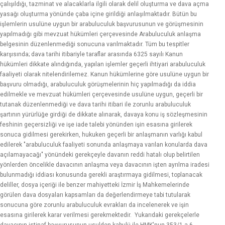
çalışıldığı, tazminat ve alacaklarla ilgili olarak delil oluşturma ve dava açma
yasağı oluşturma yönünde çaba içine girildiği anlaşılmaktadır. Bütün bu
işlemlerin usulüne uygun bir arabuluculuk başvurusunun ve görüşmesinin
yapılmadığı gibi mevzuat hükümleri çerçevesinde Arabuluculuk anlaşma
belgesinin düzenlenmediği sonucuna varılmaktadır. Tüm bu tespitler
karşısında; dava tarihi itibariyle taraflar arasında 6325 sayılı Kanun
hükümleri dikkate alındığında, yapılan işlemler geçerli ihtiyari arabuluculuk
faaliyeti olarak nitelendirilemez. Kanun hükümlerine göre usulüne uygun bir
başvuru olmadığı, arabuluculuk görüşmelerinin hiç yapılmadığı da iddia
edilmekle ve mevzuat hükümleri çerçevesinde usulüne uygun, geçerli bir
tutanak düzenlenmediği ve dava tarihi itibari ile zorunlu arabuluculuk
şartının yürürlüğe girdiği de dikkate alınarak, davaya konu iş sözleşmesinin
feshinin geçersizliği ve işe iade talebi yönünden işin esasına girilerek
sonuca gidilmesi gerekirken, hukuken geçerli bir anlaşmanın varlığı kabul
edilerek "arabuluculuk faaliyeti sonunda anlaşmaya varılan konularda dava
açılamayacağı" yönündeki gerekçeyle davanın reddi hatalı olup belirtilen
yönlerden öncelikle davacının anlaşma veya davacının işten ayrılma iradesi
bulunmadığı iddiası konusunda gerekli araştırmaya gidilmesi, toplanacak
deliller, dosya içeriği ile benzer mahiyetteki İzmir İş Mahkemelerinde
görülen dava dosyaları kapsamları da değerlendirmeye tabi tutularak
sonucuna göre zorunlu arabuluculuk evrakları da incelenerek ve işin
esasına girilerek karar verilmesi gerekmektedir. Yukarıdaki gerekçelerle